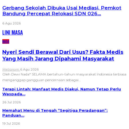
Gerbang Sekolah Dibuka Usai Mediasi, Pemkot
Bandung Percepat Relokasi SDN 026…
6 Agu 2026
LINI MASA
NADA
Nyeri Sendi Berawal Dari Usus? Fakta Medis
Yang Masih Jarang Dipahami Masyarakat
Metronom
6 Agu 2026
Oleh Dewi Nada*
SELAMA bertahun-tahun masyarakat Indonesia terbiasa
menganggap gangguan pencernaan sebagai
…
Terapi Lintah: Manfaat Medis Diakui, Namun Tetap Perlu
Waspada…
26 Jul 2026
Memahat Menu di Tengah “Segitiga Peradangan”:
Panduan…
19 Jul 2026