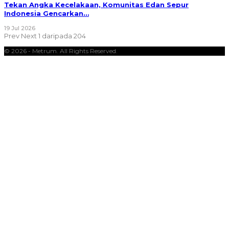
Tekan Angka Kecelakaan, Komunitas Edan Sepur
Indonesia Gencarkan…
19 Jul 2026
Prev
Next
1 daripada 204
© 2026 - Metrum. All Rights Reserved.