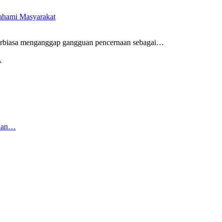
pahami Masyarakat
rbiasa menganggap gangguan pencernaan sebagai
…
…
rkan…