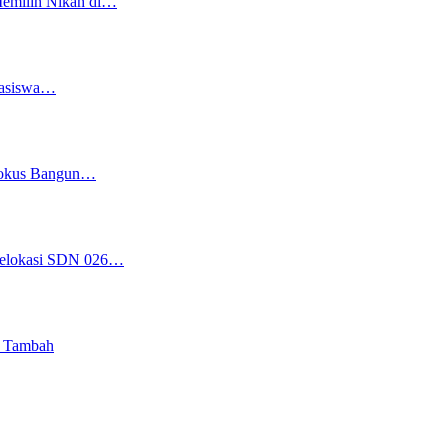
Memilih Nikah di…
easiswa…
 Fokus Bangun…
 Relokasi SDN 026…
i Tambah