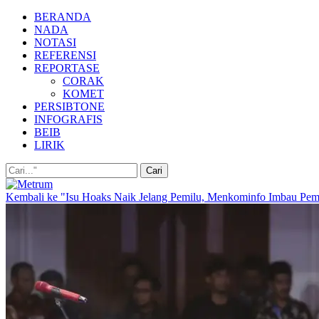
BERANDA
NADA
NOTASI
REFERENSI
REPORTASE
CORAK
KOMET
PERSIBTONE
INFOGRAFIS
BEIB
LIRIK
Kembali ke "Isu Hoaks Naik Jelang Pemilu, Menkominfo Imbau Pem