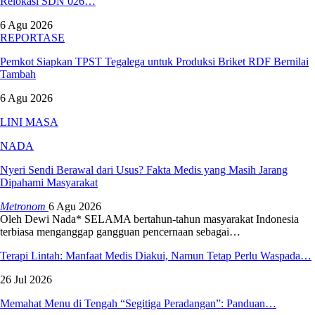
Relokasi SDN 026…
6 Agu 2026
REPORTASE
Pemkot Siapkan TPST Tegalega untuk Produksi Briket RDF Bernilai
Tambah
6 Agu 2026
LINI MASA
NADA
Nyeri Sendi Berawal dari Usus? Fakta Medis yang Masih Jarang
Dipahami Masyarakat
Metronom
6 Agu 2026
Oleh Dewi Nada*
SELAMA bertahun-tahun masyarakat Indonesia
terbiasa menganggap gangguan pencernaan sebagai
…
Terapi Lintah: Manfaat Medis Diakui, Namun Tetap Perlu Waspada…
26 Jul 2026
Memahat Menu di Tengah “Segitiga Peradangan”: Panduan…