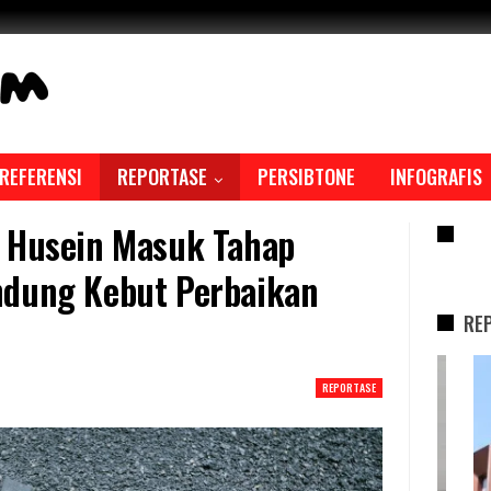
REFERENSI
REPORTASE
PERSIBTONE
INFOGRAFIS
a Husein Masuk Tahap
RE
ndung Kebut Perbaikan
RE
REPORTASE
REPORTASE