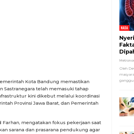
NADA
Nyer
Fakt
Dipa
Metron
Oleh De
masyara
ganggua
merintah Kota Bandung memastikan
in Sastranegara telah memasuki tahap
rastruktur kini dikebut melalui koordinasi
ntah Provinsi Jawa Barat, dan Pemerintah
Farhan, mengatakan fokus pekerjaan saat
kan sarana dan prasarana pendukung agar