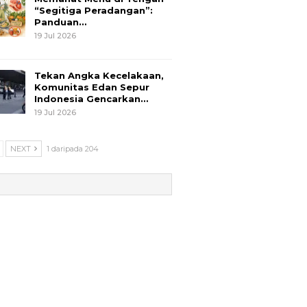
“Segitiga Peradangan”:
Panduan…
19 Jul 2026
Tekan Angka Kecelakaan,
Komunitas Edan Sepur
Indonesia Gencarkan…
19 Jul 2026
NEXT
1 daripada 204