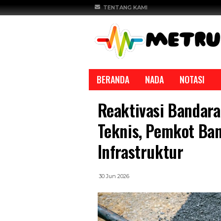
TENTANG KAMI
BERANDA
NADA
NOTASI
Reaktivasi Bandar
Teknis, Pemkot Ba
Infrastruktur
REPORTASE
REPORTASE
30 Jun 2026