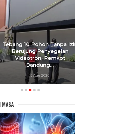
bang 10 Pohon Tanpa Izin
Berujung Penyegelan
KDS Jadikan P
Videotron, Pemkot
Rutilahu Priorit
Bandung…
Lintas OPD D
5 Agu 2026
4 Agu 20
I MASA