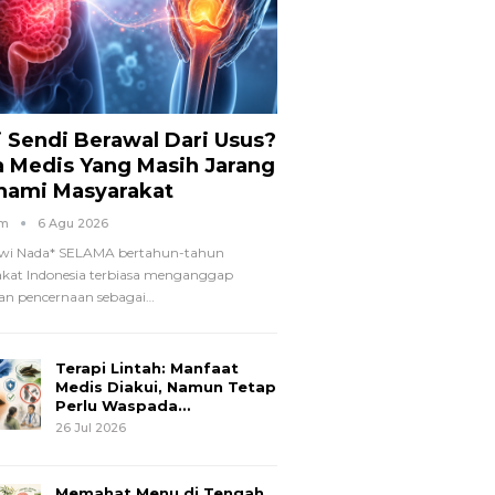
i Sendi Berawal Dari Usus?
a Medis Yang Masih Jarang
hami Masyarakat
om
6 Agu 2026
wi Nada*
SELAMA bertahun-tahun
kat Indonesia terbiasa menganggap
n pencernaan sebagai
…
Terapi Lintah: Manfaat
Medis Diakui, Namun Tetap
Perlu Waspada…
26 Jul 2026
Memahat Menu di Tengah