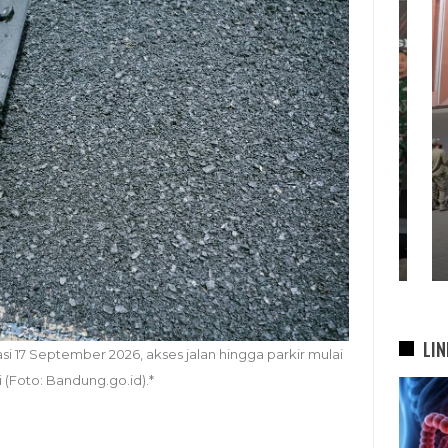
KDS Sambut Kepala Staf
Te
Kepresidenan RI, Tegaskan
si
Komitmen Sukseskan
bah
Program…
5 Agu 2026
LIN
i 17 September 2026, akses jalan hingga parkir mulai
 (Foto: Bandung.go.id).*