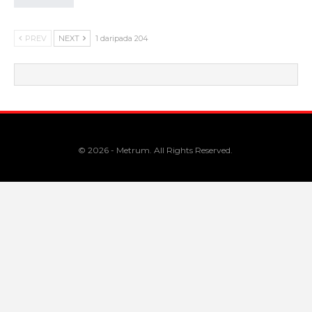
PREV
NEXT
1 daripada 204
© 2026 - Metrum. All Rights Reserved.