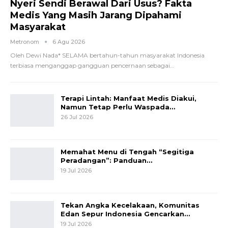
Nyeri Sendi Berawal Dari Usus? Fakta
Medis Yang Masih Jarang Dipahami
Masyarakat
Metronom
6 Agu 2026
Oleh Dewi Nada*
SELAMA bertahun-tahun masyarakat Indonesia
terbiasa menganggap gangguan pencernaan sebagai
…
Terapi Lintah: Manfaat Medis Diakui,
Namun Tetap Perlu Waspada…
26 Jul 2026
Memahat Menu di Tengah “Segitiga
Peradangan”: Panduan…
19 Jul 2026
Tekan Angka Kecelakaan, Komunitas
Edan Sepur Indonesia Gencarkan…
19 Jul 2026