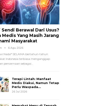
i Sendi Berawal Dari Usus?
a Medis Yang Masih Jarang
hami Masyarakat
om
6 Agu 2026
wi Nada*
SELAMA bertahun-tahun
kat Indonesia terbiasa menganggap
n pencernaan sebagai
…
Terapi Lintah: Manfaat
Medis Diakui, Namun Tetap
Perlu Waspada…
26 Jul 2026
Memahat Menu di Tengah