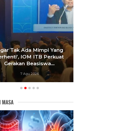
Agar Tak Ada Mimpi Yang
Satukan Siswa D
erhenti’, IOM ITB Perkuat
Sekolah, Pelati
Gerakan Beasiswa…
Bandung Foku
7 Agu 2026
6 Agu 20
I MASA