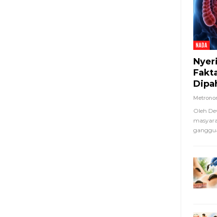
NADA
Nyer
Fakt
Dipa
Metron
Oleh De
masyara
ganggua