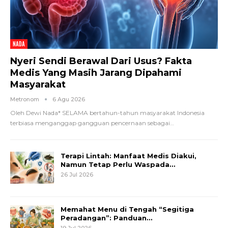
NADA
Nyeri Sendi Berawal Dari Usus? Fakta
Medis Yang Masih Jarang Dipahami
Masyarakat
Metronom
6 Agu 2026
Oleh Dewi Nada*
SELAMA bertahun-tahun masyarakat Indonesia
terbiasa menganggap gangguan pencernaan sebagai
…
Terapi Lintah: Manfaat Medis Diakui,
Namun Tetap Perlu Waspada…
26 Jul 2026
Memahat Menu di Tengah “Segitiga
Peradangan”: Panduan…
19 Jul 2026