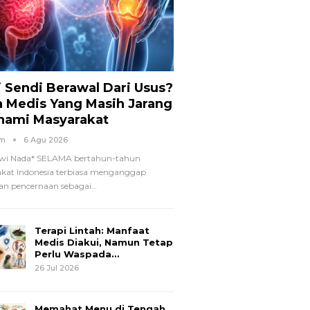
i Sendi Berawal Dari Usus?
a Medis Yang Masih Jarang
hami Masyarakat
om
6 Agu 2026
wi Nada*
SELAMA bertahun-tahun
kat Indonesia terbiasa menganggap
n pencernaan sebagai
…
Terapi Lintah: Manfaat
Medis Diakui, Namun Tetap
Perlu Waspada…
26 Jul 2026
Memahat Menu di Tengah