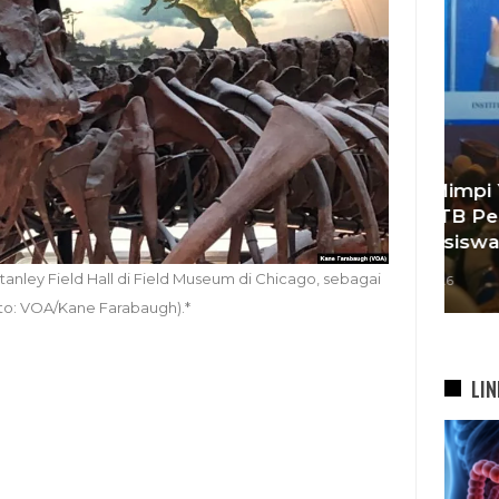
i
esta
‘Agar Tak Ada Mimpi Yang
Sa
ah
Terhenti’, IOM ITB Perkuat
Se
Gerakan Beasiswa…
B
anley Field Hall di Field Museum di Chicago, sebagai
7 Agu 2026
Foto: VOA/Kane Farabaugh).*
LIN