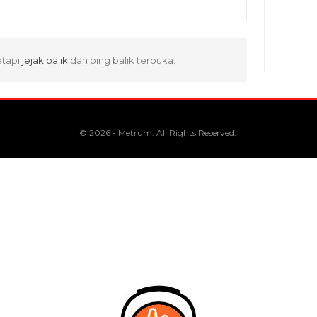
etapi
jejak balik
dan ping balik terbuka.
© 2026 - Metrum. All Rights Reserved.