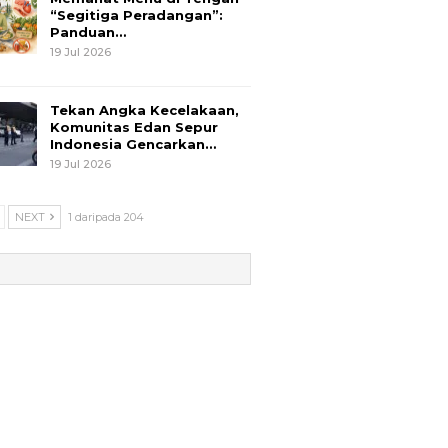
“Segitiga Peradangan”:
Panduan…
19 Jul 2026
Tekan Angka Kecelakaan,
Komunitas Edan Sepur
Indonesia Gencarkan…
19 Jul 2026
NEXT
1 daripada 204