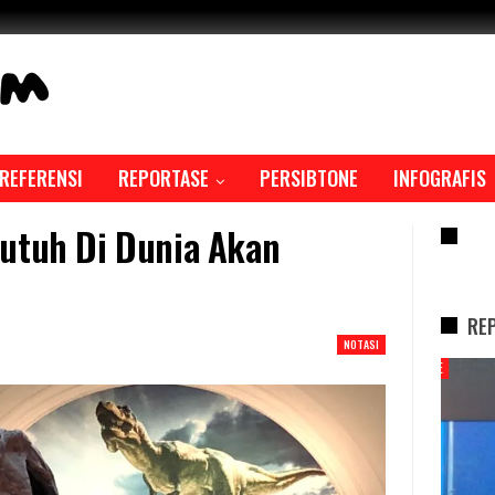
REFERENSI
REPORTASE
PERSIBTONE
INFOGRAFIS
rutuh Di Dunia Akan
RE
RE
NOTASI
REPORTASE