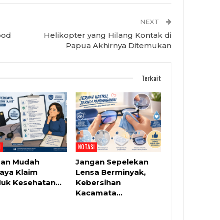
NEXT
ood
Helikopter yang Hilang Kontak di
Papua Akhirnya Ditemukan
Terkait
I
NOTASI
gan Mudah
Jangan Sepelekan
aya Klaim
Lensa Berminyak,
duk Kesehatan…
Kebersihan
Kacamata…