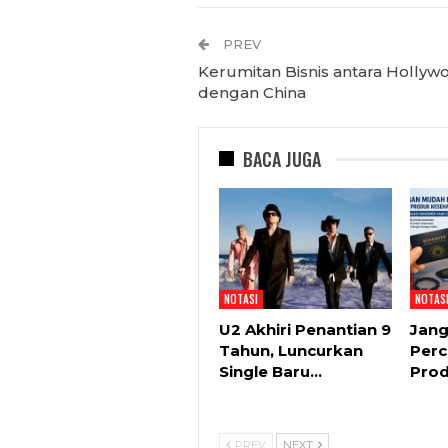
PREV
Kerumitan Bisnis antara Hollyw
dengan China
BACA JUGA
NOTASI
NOTAS
U2 Akhiri Penantian 9
Jan
Tahun, Luncurkan
Perc
Single Baru…
Pro
PREV
NEXT