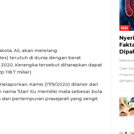
NADA
Nyer
Fakt
Dakota, AS, akan melelang
Dipa
Rex) terutuh di dunia dengan berat
Metron
 2020. Kerangka tersebut diharapkan dapat
Oleh De
 118,7 miliar).
masyara
ganggua
elaporkan, Kamis (17/9/2020) dilansir dari
 nama ’Stan’ itu memiliki mata sebesar bola
 dari pertempuran prasejarah yang sengit.