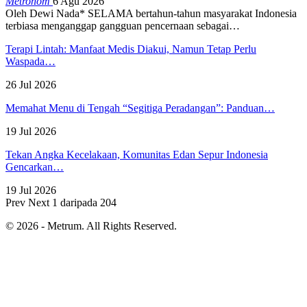
Metronom
6 Agu 2026
Oleh Dewi Nada*
SELAMA bertahun-tahun masyarakat Indonesia
terbiasa menganggap gangguan pencernaan sebagai
…
Terapi Lintah: Manfaat Medis Diakui, Namun Tetap Perlu
Waspada…
26 Jul 2026
Memahat Menu di Tengah “Segitiga Peradangan”: Panduan…
19 Jul 2026
Tekan Angka Kecelakaan, Komunitas Edan Sepur Indonesia
Gencarkan…
19 Jul 2026
Prev
Next
1 daripada 204
© 2026 - Metrum. All Rights Reserved.