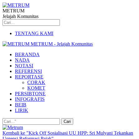
METRUM
Jelajah Komunitas
TENTANG KAMI
METRUM - Jelajah Komunitas
BERANDA
NADA
NOTASI
REFERENSI
REPORTASE
CORAK
KOMET
PERSIBTONE
INFOGRAFIS
BEIB
LIRIK
Kembali ke "Kick Off Sosialisasi UU HPP: Sri Mulyani Tekankan
Urgensi Reformasi Pajak"