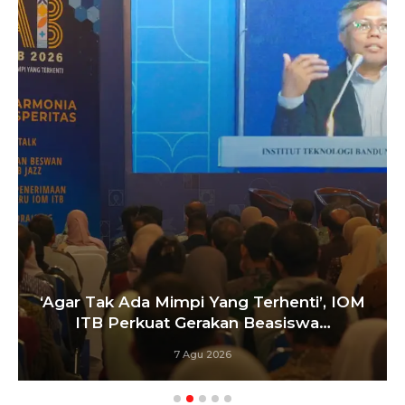
Satukan Siswa Dari Berba
 Terhenti’, IOM
Pelatih Paskibraka Ba
n Beasiswa…
Bangun…
6 Agu 2026