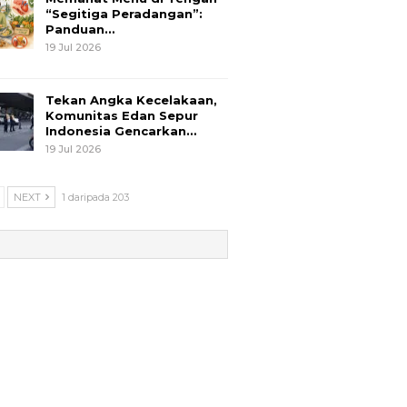
“Segitiga Peradangan”:
Panduan…
19 Jul 2026
Tekan Angka Kecelakaan,
Komunitas Edan Sepur
Indonesia Gencarkan…
19 Jul 2026
NEXT
1 daripada 203