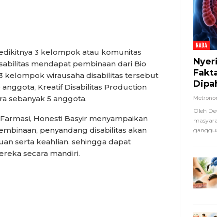
NADA
ikitnya 3 kelompok atau komunitas
Nyer
sabilitas mendapat pembinaan dari Bio
Fakt
 kelompok wirausaha disabilitas tersebut
Dipa
anggota, Kreatif Disabilitas Production
a sebanyak 5 anggota.
Metron
Oleh De
Farmasi, Honesti Basyir menyampaikan
masyara
binaan, penyandang disabilitas akan
ganggua
n serta keahlian, sehingga dapat
reka secara mandiri.