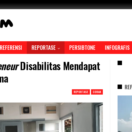
REFERENSI
REPORTASE
PERSIBTONE
INFOGRAFIS
eneur
Disabilitas Mendapat
RE
ma
RE
REPORTASE
CORAK
REPORTASE