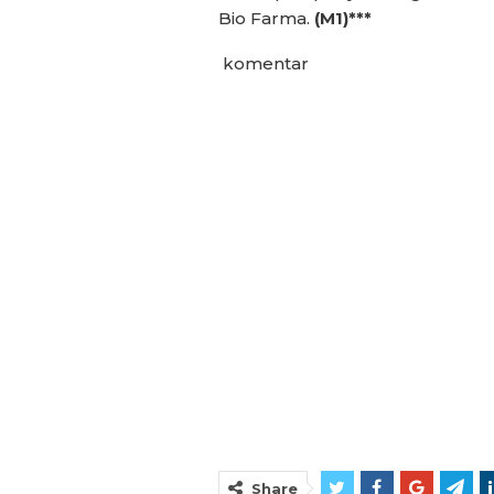
Bio Farma.
(M1)***
komentar
Share