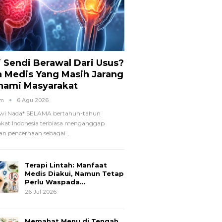
i Sendi Berawal Dari Usus?
a Medis Yang Masih Jarang
hami Masyarakat
om
6 Agu 2026
wi Nada*
SELAMA bertahun-tahun
kat Indonesia terbiasa menganggap
n pencernaan sebagai
…
Terapi Lintah: Manfaat
Medis Diakui, Namun Tetap
Perlu Waspada…
26 Jul 2026
Memahat Menu di Tengah