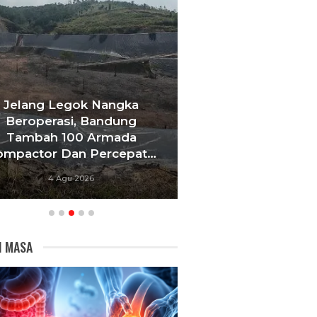
Jelang Legok Nangka
Beroperasi, Bandung
Masuki Bulan K
Tambah 100 Armada
Bupati Bandung
ompactor Dan Percepat…
Perkuat Integ
4 Agu 2026
3 Agu 20
I MASA