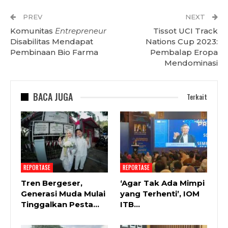
PREV
NEXT
Komunitas
Entrepreneur
Tissot UCI Track
Disabilitas Mendapat
Nations Cup 2023:
Pembinaan Bio Farma
Pembalap Eropa
Mendominasi
BACA JUGA
Terkait
REPORTASE
REPORTASE
Tren Bergeser,
‘Agar Tak Ada Mimpi
Generasi Muda Mulai
yang Terhenti’, IOM
Tinggalkan Pesta…
ITB…