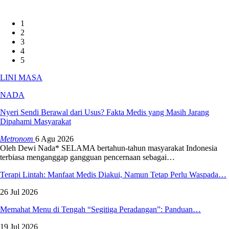
1
2
3
4
5
LINI MASA
NADA
Nyeri Sendi Berawal dari Usus? Fakta Medis yang Masih Jarang
Dipahami Masyarakat
Metronom
6 Agu 2026
Oleh Dewi Nada*
SELAMA bertahun-tahun masyarakat Indonesia
terbiasa menganggap gangguan pencernaan sebagai
…
Terapi Lintah: Manfaat Medis Diakui, Namun Tetap Perlu Waspada…
26 Jul 2026
Memahat Menu di Tengah “Segitiga Peradangan”: Panduan…
19 Jul 2026