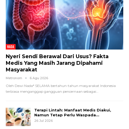
NADA
Nyeri Sendi Berawal Dari Usus? Fakta
Medis Yang Masih Jarang Dipahami
Masyarakat
Metronom
6 Agu 2026
Oleh Dewi Nada*
SELAMA bertahun-tahun masyarakat Indonesia
terbiasa menganggap gangguan pencernaan sebagai
…
Terapi Lintah: Manfaat Medis Diakui,
Namun Tetap Perlu Waspada…
26 Jul 2026