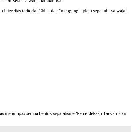
itas di Selat Taiwan,” tambahnya.
n integritas teritorial China dan “mengungkapkan sepenuhnya wajah
n tegas menumpas semua bentuk separatisme ‘kemerdekaan Taiwan’ dan