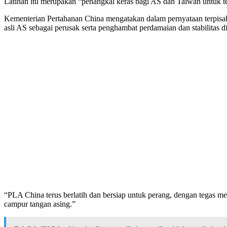
Latihan itu merupakan “penangkal keras bagi AS dan Taiwan untuk ter
Kementerian Pertahanan China mengatakan dalam pernyataan terpisah
asli AS sebagai perusak serta penghambat perdamaian dan stabilitas d
“PLA China terus berlatih dan bersiap untuk perang, dengan tegas m
campur tangan asing.”