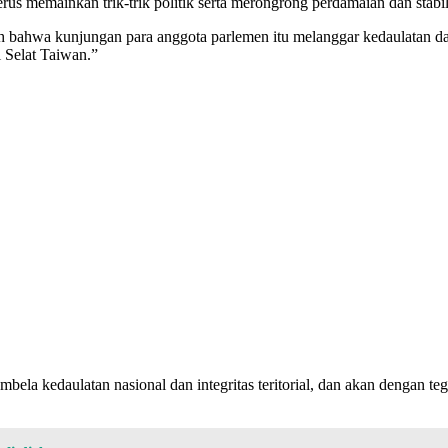
us memainkan trik-trik politik serta merongrong perdamaian dan stabil
 bahwa kunjungan para anggota parlemen itu melanggar kedaulatan da
i Selat Taiwan.”
embela kedaulatan nasional dan integritas teritorial, dan akan denga