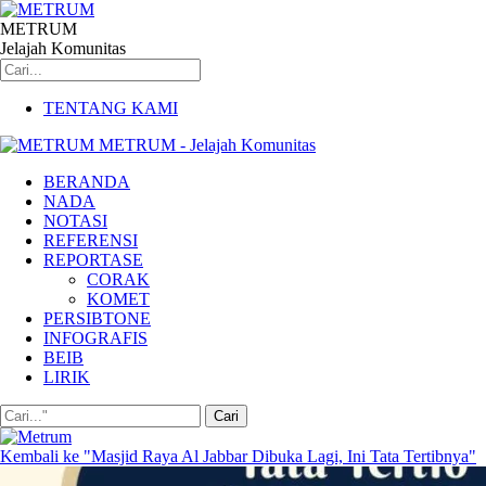
METRUM
Jelajah Komunitas
TENTANG KAMI
METRUM - Jelajah Komunitas
BERANDA
NADA
NOTASI
REFERENSI
REPORTASE
CORAK
KOMET
PERSIBTONE
INFOGRAFIS
BEIB
LIRIK
Kembali ke "Masjid Raya Al Jabbar Dibuka Lagi, Ini Tata Tertibnya"