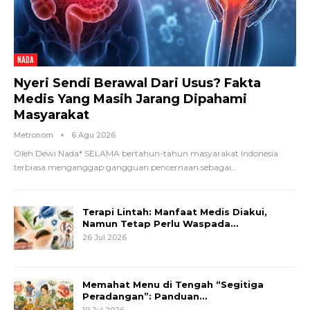
NADA
Nyeri Sendi Berawal Dari Usus? Fakta
Medis Yang Masih Jarang Dipahami
Masyarakat
Metronom
6 Agu 2026
Oleh Dewi Nada*
SELAMA bertahun-tahun masyarakat Indonesia
terbiasa menganggap gangguan pencernaan sebagai
…
Terapi Lintah: Manfaat Medis Diakui,
Namun Tetap Perlu Waspada…
26 Jul 2026
Memahat Menu di Tengah “Segitiga
Peradangan”: Panduan…
19 Jul 2026