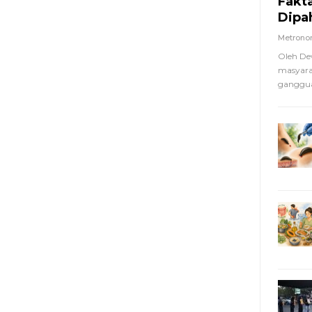
Fakt
Dipa
Metron
Oleh De
masyara
ganggua