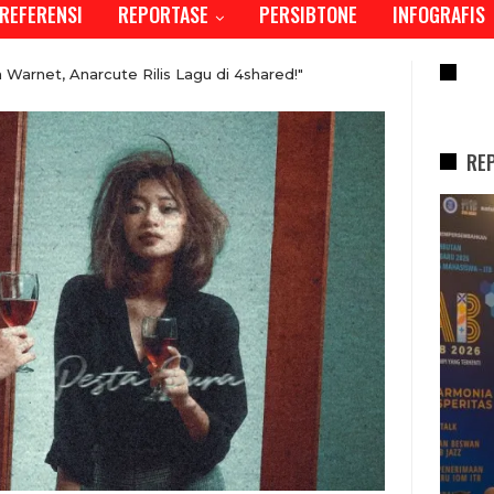
REFERENSI
REPORTASE
PERSIBTONE
INFOGRAFIS
RE
rnet, Anarcute Rilis Lagu di 4shared!"
RE
REPORTASE
asi