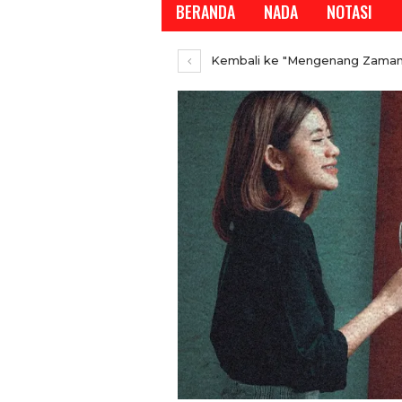
BERANDA
NADA
NOTASI
Kembali ke "Mengenang Zaman Wa
REPORTASE
REPORTASE
Tren Bergeser, Gener