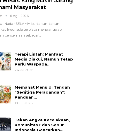
a Medis Yang Masih Jarang
hami Masyarakat
om
6 Agu 2026
wi Nada*
SELAMA bertahun-tahun
kat Indonesia terbiasa menganggap
n pencernaan sebagai
…
Terapi Lintah: Manfaat
Medis Diakui, Namun Tetap
Perlu Waspada…
26 Jul 2026
Memahat Menu di Tengah
“Segitiga Peradangan”:
Panduan…
19 Jul 2026
Tekan Angka Kecelakaan,
Komunitas Edan Sepur
Indonesia Gencarkan…