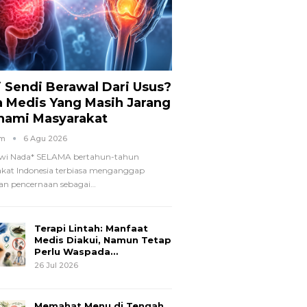
i Sendi Berawal Dari Usus?
a Medis Yang Masih Jarang
hami Masyarakat
om
6 Agu 2026
wi Nada*
SELAMA bertahun-tahun
kat Indonesia terbiasa menganggap
n pencernaan sebagai
…
Terapi Lintah: Manfaat
Medis Diakui, Namun Tetap
Perlu Waspada…
26 Jul 2026
Memahat Menu di Tengah