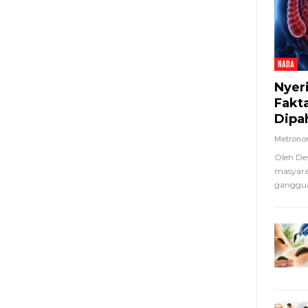
NADA
Nyer
Fakt
Dipa
Metron
Oleh De
masyara
ganggua