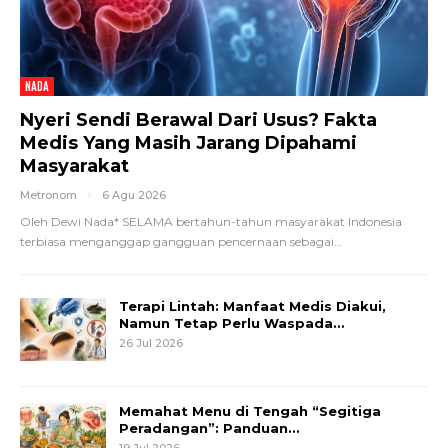
NADA
Nyeri Sendi Berawal Dari Usus? Fakta
Medis Yang Masih Jarang Dipahami
Masyarakat
Metronom
6 Agu 2026
Oleh Dewi Nada*
SELAMA bertahun-tahun masyarakat Indonesia
terbiasa menganggap gangguan pencernaan sebagai
…
Terapi Lintah: Manfaat Medis Diakui,
Namun Tetap Perlu Waspada…
26 Jul 2026
Memahat Menu di Tengah “Segitiga
Peradangan”: Panduan…
19 Jul 2026