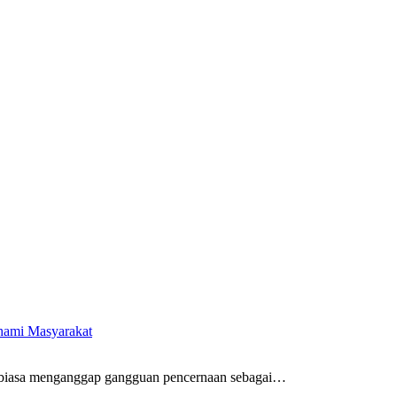
ahami Masyarakat
biasa menganggap gangguan pencernaan sebagai
…