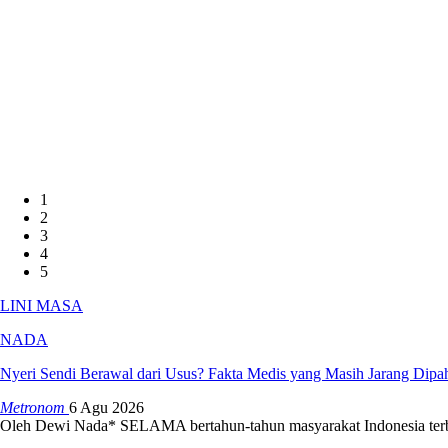
1
2
3
4
5
LINI MASA
NADA
Nyeri Sendi Berawal dari Usus? Fakta Medis yang Masih Jarang Dip
Metronom
6 Agu 2026
Oleh Dewi Nada*
SELAMA bertahun-tahun masyarakat Indonesia ter