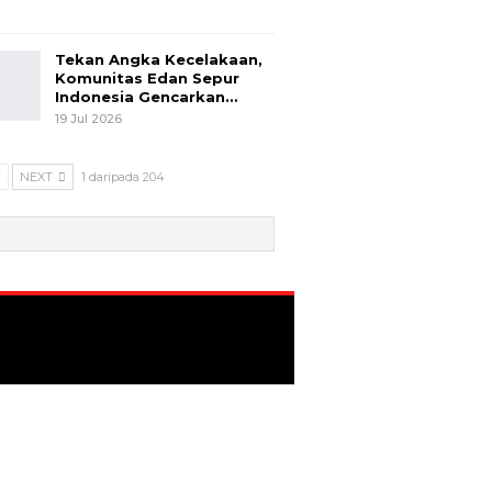
Tekan Angka Kecelakaan,
Komunitas Edan Sepur
Indonesia Gencarkan…
19 Jul 2026
V
NEXT
1 daripada 204