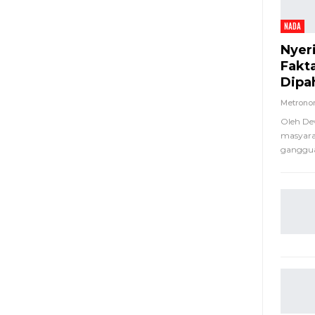
NADA
Nyer
Fakt
Dipa
Metron
Oleh De
masyara
ganggua