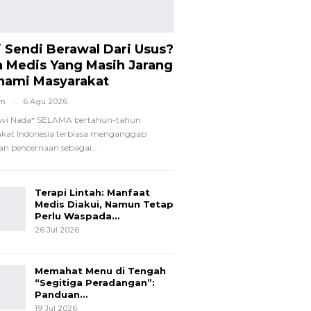
i Sendi Berawal Dari Usus?
a Medis Yang Masih Jarang
hami Masyarakat
om
6 Agu 2026
wi Nada*
SELAMA bertahun-tahun
kat Indonesia terbiasa menganggap
n pencernaan sebagai
…
Terapi Lintah: Manfaat
Medis Diakui, Namun Tetap
Perlu Waspada…
26 Jul 2026
Memahat Menu di Tengah
“Segitiga Peradangan”:
Panduan…
19 Jul 2026