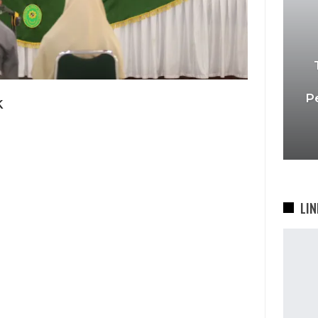
P
k
LIN