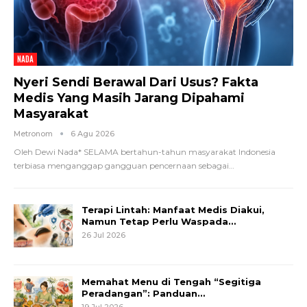
NADA
Nyeri Sendi Berawal Dari Usus? Fakta
Medis Yang Masih Jarang Dipahami
Masyarakat
Metronom
6 Agu 2026
Oleh Dewi Nada*
SELAMA bertahun-tahun masyarakat Indonesia
terbiasa menganggap gangguan pencernaan sebagai
…
Terapi Lintah: Manfaat Medis Diakui,
Namun Tetap Perlu Waspada…
26 Jul 2026
Memahat Menu di Tengah “Segitiga
Peradangan”: Panduan…
19 Jul 2026