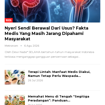
NADA
Nyeri Sendi Berawal Dari Usus? Fakta
Medis Yang Masih Jarang Dipahami
Masyarakat
Metronom
6 Agu 2026
Oleh Dewi Nada*
SELAMA bertahun-tahun masyarakat Indonesia
terbiasa menganggap gangguan pencernaan sebagai
…
Terapi Lintah: Manfaat Medis Diakui,
Namun Tetap Perlu Waspada…
26 Jul 2026
Memahat Menu di Tengah “Segitiga
Peradangan”: Panduan…
19 Jul 2026