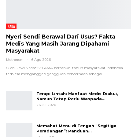
NADA
Nyeri Sendi Berawal Dari Usus? Fakta
Medis Yang Masih Jarang Dipahami
Masyarakat
Metronom
6 Agu 2026
Oleh Dewi Nada*
SELAMA bertahun-tahun masyarakat Indonesia
terbiasa menganggap gangguan pencernaan sebagai
…
Terapi Lintah: Manfaat Medis Diakui,
Namun Tetap Perlu Waspada…
26 Jul 2026
Memahat Menu di Tengah “Segitiga
Peradangan”: Panduan…
19 Jul 2026