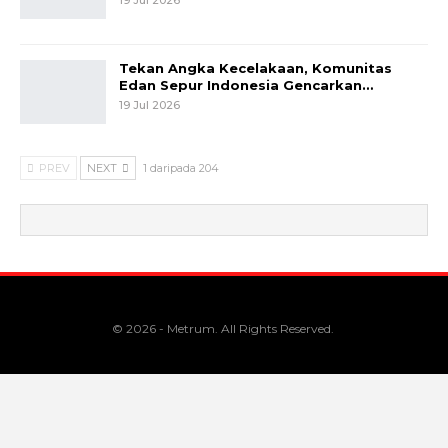
Tekan Angka Kecelakaan, Komunitas
Edan Sepur Indonesia Gencarkan…
19 Jul 2026
PREV
NEXT
1 daripada 204
© 2026 - Metrum. All Rights Reserved.