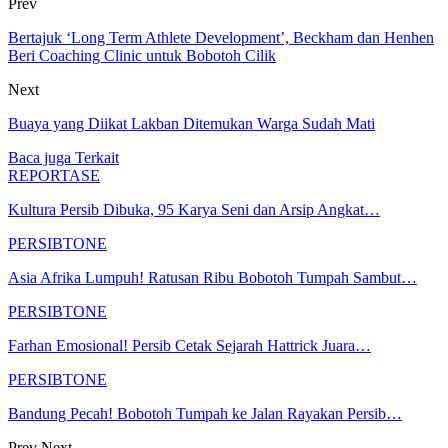
Prev
Bertajuk ‘Long Term Athlete Development’, Beckham dan Henhen
Beri Coaching Clinic untuk Bobotoh Cilik
Next
Buaya yang Diikat Lakban Ditemukan Warga Sudah Mati
Baca juga
Terkait
REPORTASE
Kultura Persib Dibuka, 95 Karya Seni dan Arsip Angkat…
PERSIBTONE
Asia Afrika Lumpuh! Ratusan Ribu Bobotoh Tumpah Sambut…
PERSIBTONE
Farhan Emosional! Persib Cetak Sejarah Hattrick Juara…
PERSIBTONE
Bandung Pecah! Bobotoh Tumpah ke Jalan Rayakan Persib…
Prev
Next