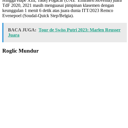
Hingga etape XIII, Tadej Pogacar (UAE Emirates/Slovenia) juara
TdF 2020, 2021 masih menguasai pimpinan klasemen dengan
keunggulan 1 menit 6 detik atas juara dunia ITT/2023 Remco
Evenepoel (Soudal-Quick Step/Belgia).
BACA JUGA:
Tour de Swiss Putri 2023: Marlen Reusser
Juara
Roglic Mundur