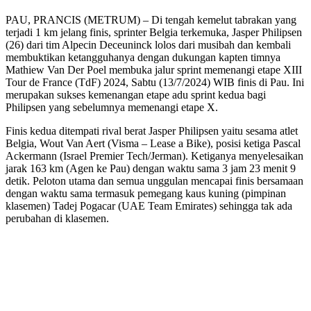
PAU, PRANCIS (METRUM) – Di tengah kemelut tabrakan yang
terjadi 1 km jelang finis, sprinter Belgia terkemuka, Jasper Philipsen
(26) dari tim Alpecin Deceuninck lolos dari musibah dan kembali
membuktikan ketangguhanya dengan dukungan kapten timnya
Mathiew Van Der Poel membuka jalur sprint memenangi etape XIII
Tour de France (TdF) 2024, Sabtu (13/7/2024) WIB finis di Pau. Ini
merupakan sukses kemenangan etape adu sprint kedua bagi
Philipsen yang sebelumnya memenangi etape X.
Finis kedua ditempati rival berat Jasper Philipsen yaitu sesama atlet
Belgia, Wout Van Aert (Visma – Lease a Bike), posisi ketiga Pascal
Ackermann (Israel Premier Tech/Jerman). Ketiganya menyelesaikan
jarak 163 km (Agen ke Pau) dengan waktu sama 3 jam 23 menit 9
detik. Peloton utama dan semua unggulan mencapai finis bersamaan
dengan waktu sama termasuk pemegang kaus kuning (pimpinan
klasemen) Tadej Pogacar (UAE Team Emirates) sehingga tak ada
perubahan di klasemen.