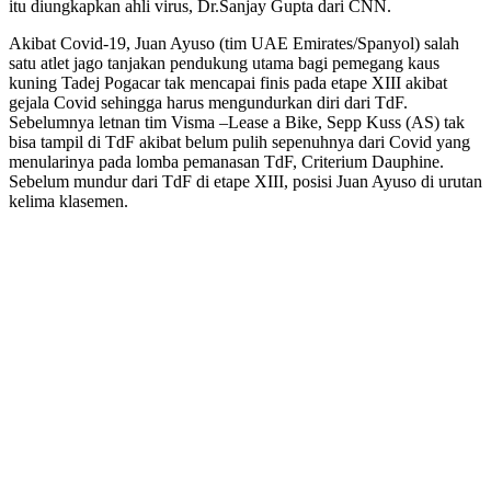
itu diungkapkan ahli virus, Dr.Sanjay Gupta dari CNN.
Akibat Covid-19, Juan Ayuso (tim UAE Emirates/Spanyol) salah
satu atlet jago tanjakan pendukung utama bagi pemegang kaus
kuning Tadej Pogacar tak mencapai finis pada etape XIII akibat
gejala Covid sehingga harus mengundurkan diri dari TdF.
Sebelumnya letnan tim Visma –Lease a Bike, Sepp Kuss (AS) tak
bisa tampil di TdF akibat belum pulih sepenuhnya dari Covid yang
menularinya pada lomba pemanasan TdF, Criterium Dauphine.
Sebelum mundur dari TdF di etape XIII, posisi Juan Ayuso di urutan
kelima klasemen.