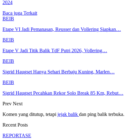
2024
Baca juga
Terkait
BEIB
Etape VI Jadi Pemanasan, Reusser dan Vollering Siapkan…
BEIB
Etape V Jadi Titik Balik TdF Putri 2026, Vollering…
BEIB
Sigrid Haugset Hanya Sehari Berbaju Kuning, Marlen…
BEIB
Sigrid Haugset Pecahkan Rekor Solo Break 85 Km, Rebut…
Prev
Next
Komen yang ditutup, tetapi
jejak balik
dan ping balik terbuka.
Recent Posts
REPORTASE