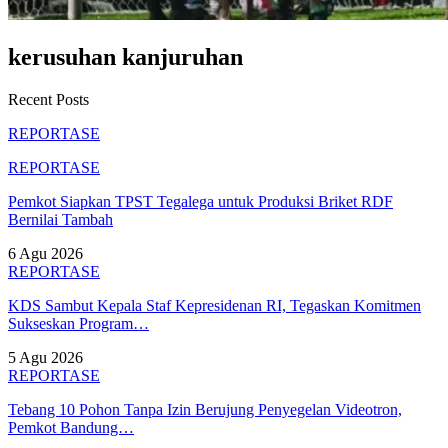
kerusuhan kanjuruhan
Recent Posts
REPORTASE
REPORTASE
Pemkot Siapkan TPST Tegalega untuk Produksi Briket RDF
Bernilai Tambah
6 Agu 2026
REPORTASE
KDS Sambut Kepala Staf Kepresidenan RI, Tegaskan Komitmen
Sukseskan Program…
5 Agu 2026
REPORTASE
Tebang 10 Pohon Tanpa Izin Berujung Penyegelan Videotron,
Pemkot Bandung…