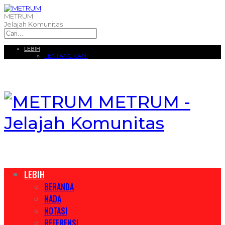
METRUM
Jelajah Komunitas
LEBIH
TENTANG KAMI
METRUM -
Jelajah Komunitas
LEBIH
BERANDA
NADA
NOTASI
REFERENSI