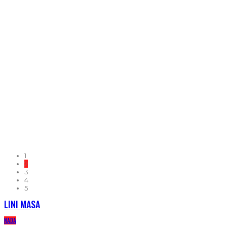
1
2
3
4
5
LINI MASA
NADA