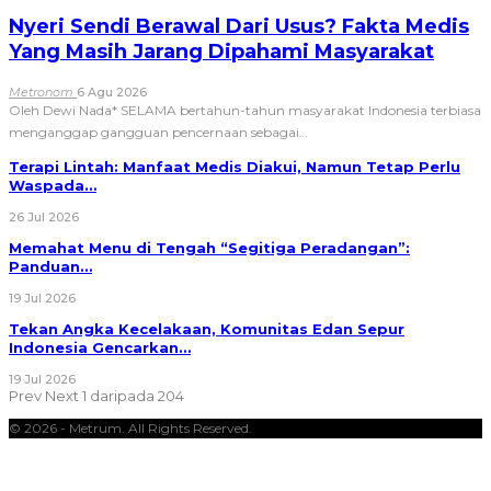
Nyeri Sendi Berawal Dari Usus? Fakta Medis
Yang Masih Jarang Dipahami Masyarakat
Metronom
6 Agu 2026
Oleh Dewi Nada*
SELAMA bertahun-tahun masyarakat Indonesia terbiasa
menganggap gangguan pencernaan sebagai
…
Terapi Lintah: Manfaat Medis Diakui, Namun Tetap Perlu
Waspada…
26 Jul 2026
Memahat Menu di Tengah “Segitiga Peradangan”:
Panduan…
19 Jul 2026
Tekan Angka Kecelakaan, Komunitas Edan Sepur
Indonesia Gencarkan…
19 Jul 2026
Prev
Next
1 daripada 204
© 2026 - Metrum. All Rights Reserved.