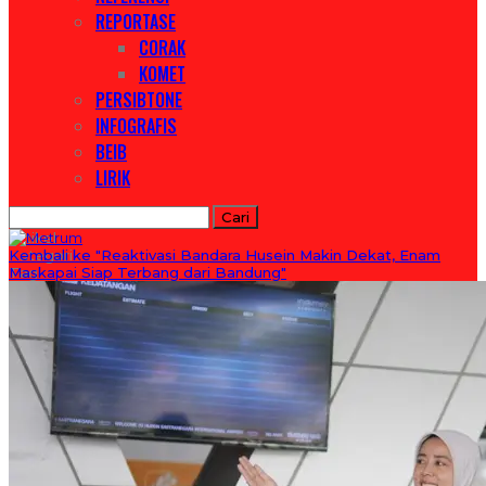
REPORTASE
CORAK
KOMET
PERSIBTONE
INFOGRAFIS
BEIB
LIRIK
Artikel
Kategori
Kembali ke "Reaktivasi Bandara Husein Makin Dekat, Enam
Tag
Maskapai Siap Terbang dari Bandung"