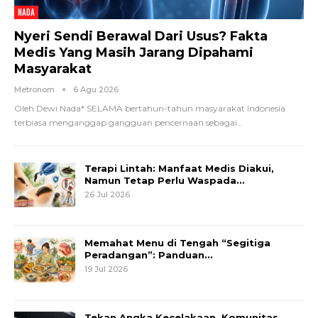
NADA
Nyeri Sendi Berawal Dari Usus? Fakta
Medis Yang Masih Jarang Dipahami
Masyarakat
Metronom
6 Agu 2026
Oleh Dewi Nada*
SELAMA bertahun-tahun masyarakat Indonesia
terbiasa menganggap gangguan pencernaan sebagai
…
Terapi Lintah: Manfaat Medis Diakui,
Namun Tetap Perlu Waspada…
26 Jul 2026
Memahat Menu di Tengah “Segitiga
Peradangan”: Panduan…
19 Jul 2026
Tekan Angka Kecelakaan, Komunitas