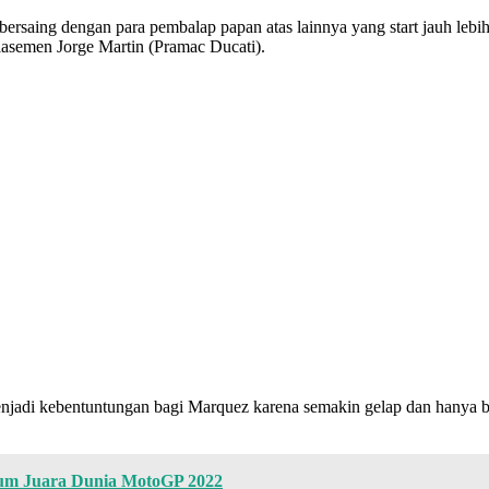
n bersaing dengan para pembalap papan atas lainnya yang start jauh leb
lasemen Jorge Martin (Pramac Ducati).
di kebentuntungan bagi Marquez karena semakin gelap dan hanya beber
ium Juara Dunia MotoGP 2022