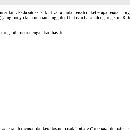
asan sirkuit. Pada situasi sirkuit yang mulai basah di beberapa bagian 
yang punya kemampuan tangguh di lintasan basah dengan gelar “Rain M
 mau ganti motor dengan ban basah.
iko terjatuh mengambil keputusan masuk “pit area” mengganti motor ba