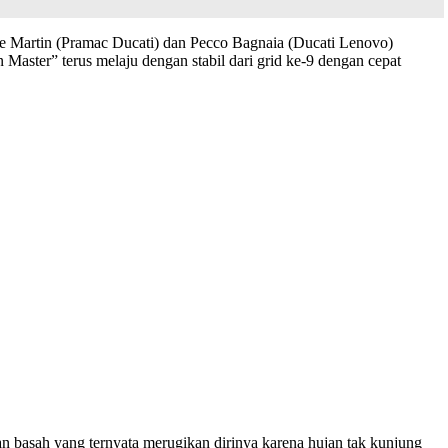
Jorge Martin (Pramac Ducati) dan Pecco Bagnaia (Ducati Lenovo)
aster” terus melaju dengan stabil dari grid ke-9 dengan cepat
n basah yang ternyata merugikan dirinya karena hujan tak kunjung