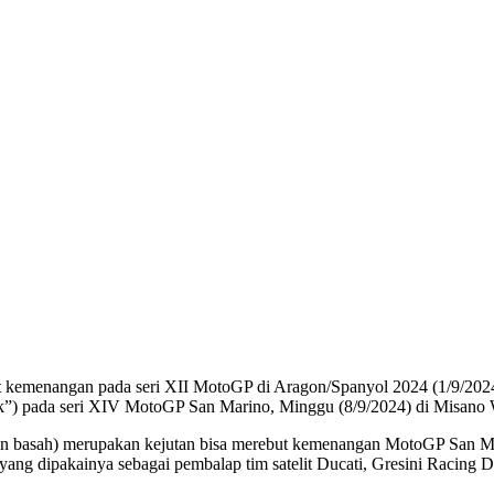
t kemenangan pada seri XII MotoGP di Aragon/Spanyol 2024 (1/9/2024
”) pada seri XIV MotoGP San Marino, Minggu (8/9/2024) di Misano W
san basah) merupakan kejutan bisa merebut kemenangan MotoGP San Mari
ng dipakainya sebagai pembalap tim satelit Ducati, Gresini Racing Duc