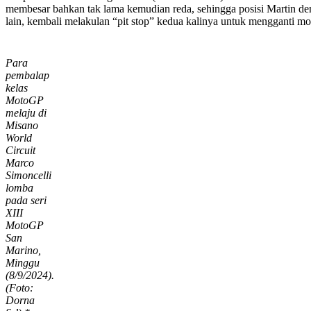
membesar bahkan tak lama kemudian reda, sehingga posisi Martin den
lain, kembali melakulan “pit stop” kedua kalinya untuk mengganti mot
Para
pembalap
kelas
MotoGP
melaju di
Misano
World
Circuit
Marco
Simoncelli
lomba
pada seri
XIII
MotoGP
San
Marino,
Minggu
(8/9/2024).
(Foto:
Dorna