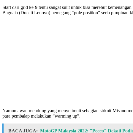
Start dari grid ke-9 tentu sangat sulit untuk bisa merebut kemenanga
Bagnaia (Ducati Lenovo) pemegang “pole position” serta pimpinan k
Namun awan mendung yang menyelimuti sebagian sirkuit Misano menja
para pembalap melakukan “warming up”.
BACA JUGA:
MotoGP Malaysia 2022: "Pecco" Dekati Pod