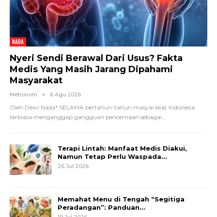
NADA
Nyeri Sendi Berawal Dari Usus? Fakta
Medis Yang Masih Jarang Dipahami
Masyarakat
Metronom
6 Agu 2026
Oleh Dewi Nada*
SELAMA bertahun-tahun masyarakat Indonesia
terbiasa menganggap gangguan pencernaan sebagai
…
Terapi Lintah: Manfaat Medis Diakui,
Namun Tetap Perlu Waspada…
26 Jul 2026
Memahat Menu di Tengah “Segitiga
Peradangan”: Panduan…
19 Jul 2026