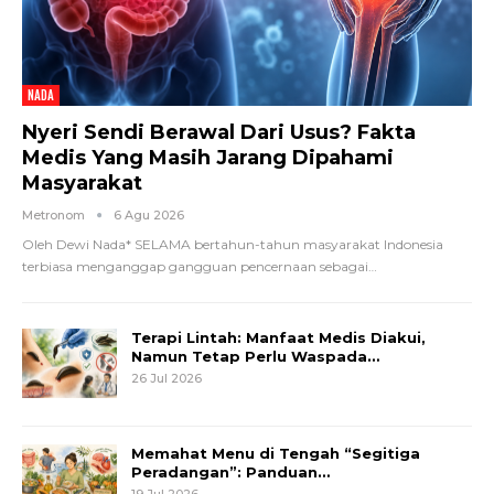
NADA
Nyeri Sendi Berawal Dari Usus? Fakta
Medis Yang Masih Jarang Dipahami
Masyarakat
Metronom
6 Agu 2026
Oleh Dewi Nada*
SELAMA bertahun-tahun masyarakat Indonesia
terbiasa menganggap gangguan pencernaan sebagai
…
Terapi Lintah: Manfaat Medis Diakui,
Namun Tetap Perlu Waspada…
26 Jul 2026
Memahat Menu di Tengah “Segitiga
Peradangan”: Panduan…
19 Jul 2026