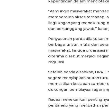
kepentingan dalam menciptakan
“Kami ingin masyarakat menda
memperoleh akses terhadap la
lingkungan yang mendukung p
dan bertanggung jawab,” katan
Penyusunan perda dilakukan me
berbagai unsur, mulai dari per
masyarakat, hingga organisasi 
diterima disebut menjadi bagi
regulasi.
Setelah perda disahkan, DPRD
segera menyiapkan aturan turuna
memastikan kesiapan sumber da
dukungan pembiayaan agar impl
Radea menekankan pentingnya k
pentahelix yang melibatkan pem