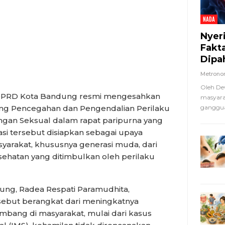
NADA
Nyer
Fakt
Dipa
Metron
Oleh De
PRD Kota Bandung resmi mengesahkan
masyara
ang Pencegahan dan Pengendalian Perilaku
ganggua
ngan Seksual dalam rapat paripurna yang
asi tersebut disiapkan sebagai upaya
arakat, khususnya generasi muda, dari
ehatan yang ditimbulkan oleh perilaku
ung, Radea Respati Paramudhita,
sebut berangkat dari meningkatnya
mbang di masyarakat, mulai dari kasus