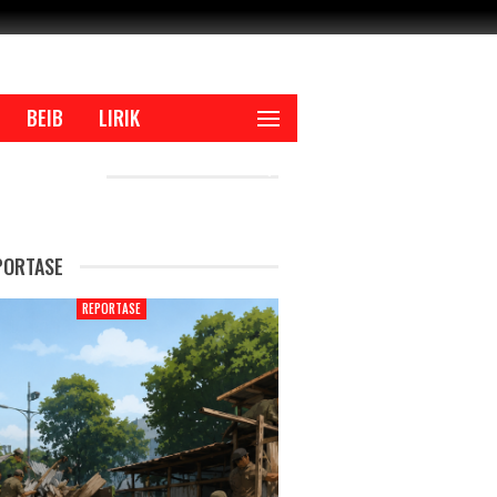
BEIB
LIRIK
CENT POSTS
PORTASE
REPORTASE
REPORTAS