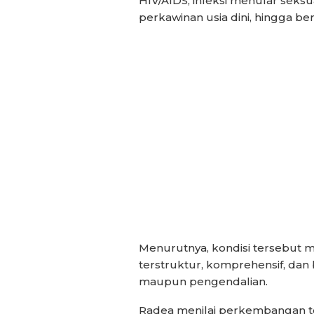
HIV/AIDS, infeksi menular seksu
perkawinan usia dini, hingga b
Menurutnya, kondisi tersebut m
terstruktur, komprehensif, da
maupun pengendalian.
Radea menilai perkembangan tek