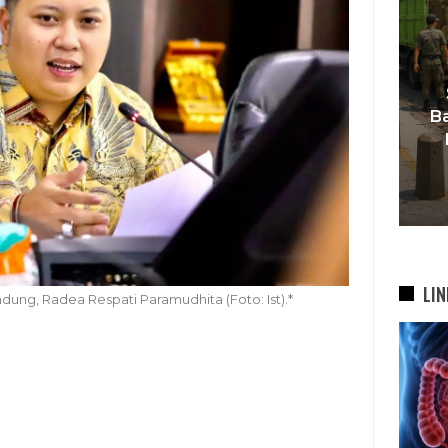
I,
Satpol PP Bongkar 645
t
Bangunan Liar Di Bandung,
asi
Penertiban Berlanjut Ke
Sejumlah…
C
4 Agu 2026
LIN
ung, Radea Respati Paramudhita (Foto: Ist).*