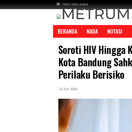
TENTANG KAMI
BERANDA
NADA
NOTASI
Soroti HIV Hingga 
Kota Bandung Sahk
Perilaku Berisiko
REPORTASE
REPORTASE
22 Jun 2026