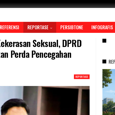
REFERENSI
REPORTASE
PERSIBTONE
INFOGRAFIS
Kekerasan Seksual, DPRD
RE
an Perda Pencegahan
RE
REPORTASE
REPORTASE