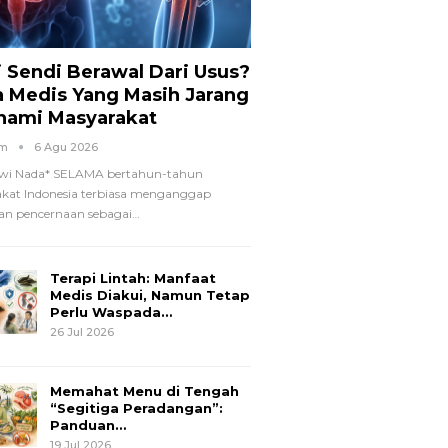
i Sendi Berawal Dari Usus?
a Medis Yang Masih Jarang
hami Masyarakat
om
6 Agu 2026
wi Nada*
SELAMA bertahun-tahun
kat Indonesia terbiasa menganggap
n pencernaan sebagai
…
Terapi Lintah: Manfaat
Medis Diakui, Namun Tetap
Perlu Waspada…
26 Jul 2026
Memahat Menu di Tengah
“Segitiga Peradangan”:
Panduan…
19 Jul 2026