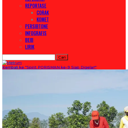
REPORTASE
CORAK
KOMET
PERSIBTONE
INFOGRAFIS
BEIB
LIRIK
Artikel
Kategori
Kembali ke "Spirit PORISMAN ke-9 Siap Digelar!"
Tag