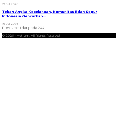
19 Jul 2026
Tekan Angka Kecelakaan, Komunitas Edan Sepur
Indonesia Gencarkan…
19 Jul 2026
Prev
Next
1 daripada 204
© 2026 - Metrum. All Rights Reserved.