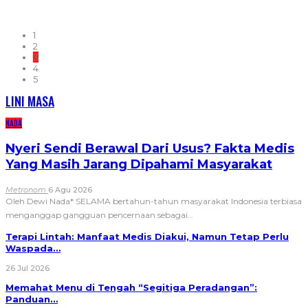
1
2
3
4
5
LINI MASA
NADA
Nyeri Sendi Berawal Dari Usus? Fakta Medis
Yang Masih Jarang Dipahami Masyarakat
Metronom
6 Agu 2026
Oleh Dewi Nada*
SELAMA bertahun-tahun masyarakat Indonesia terbiasa
menganggap gangguan pencernaan sebagai
…
Terapi Lintah: Manfaat Medis Diakui, Namun Tetap Perlu
Waspada…
26 Jul 2026
Memahat Menu di Tengah “Segitiga Peradangan”:
Panduan…