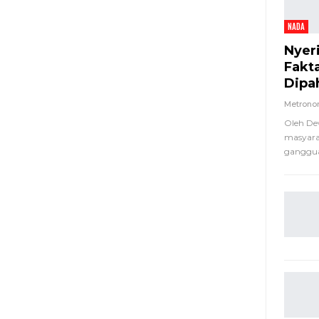
NADA
Nyer
Fakt
Dipa
Metron
Oleh De
masyara
ganggua