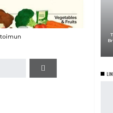
T
utoimun
Br
LIN