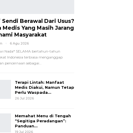
i Sendi Berawal Dari Usus?
a Medis Yang Masih Jarang
hami Masyarakat
om
6 Agu 2026
wi Nada*
SELAMA bertahun-tahun
kat Indonesia terbiasa menganggap
n pencernaan sebagai
…
Terapi Lintah: Manfaat
Medis Diakui, Namun Tetap
Perlu Waspada…
26 Jul 2026
Memahat Menu di Tengah
“Segitiga Peradangan”:
Panduan…
19 Jul 2026