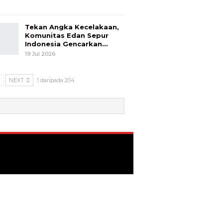
Tekan Angka Kecelakaan,
Komunitas Edan Sepur
Indonesia Gencarkan…
19 Jul 2026
V
NEXT
1 daripada 204