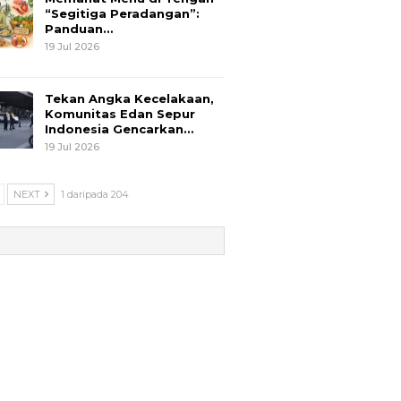
“Segitiga Peradangan”:
Panduan…
19 Jul 2026
Tekan Angka Kecelakaan,
Komunitas Edan Sepur
Indonesia Gencarkan…
19 Jul 2026
NEXT
1 daripada 204