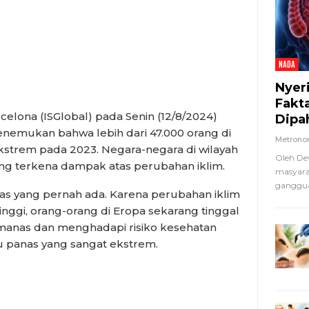
NADA
Nyer
Fakt
elona (ISGlobal) pada Senin (12/8/2024)
Dipa
emukan bahwa lebih dari 47.000 orang di
Metron
kstrem pada 2023. Negara-negara di wilayah
Oleh De
ing terkena dampak atas perubahan iklim.
masyara
ganggua
as yang pernah ada. Karena perubahan iklim
ggi, orang-orang di Eropa sekarang tinggal
manas dan menghadapi risiko kesehatan
u panas yang sangat ekstrem.