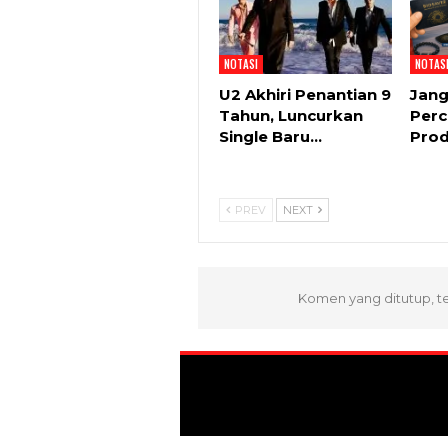
NOTASI
NOTAS
U2 Akhiri Penantian 9
Jan
Tahun, Luncurkan
Perc
Single Baru…
Pro
PREV
NEXT
Komen yang ditutup, t