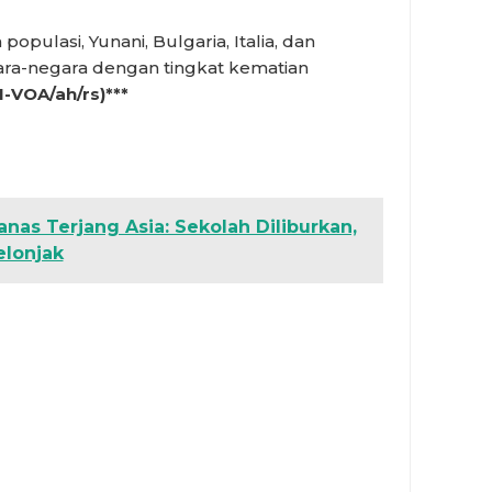
pulasi, Yunani, Bulgaria, Italia, dan
ara-negara dengan tingkat kematian
1-VOA/ah/rs)***
as Terjang Asia: Sekolah Diliburkan,
elonjak