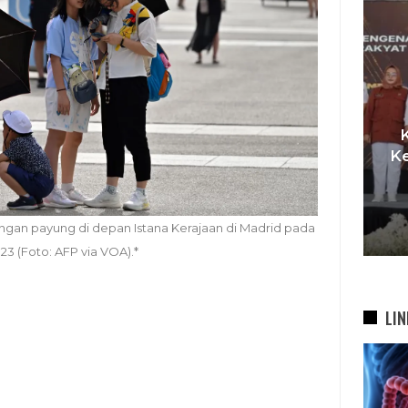
I,
t
Pemkot Siapkan TPST
Ke
asi
Tegalega Untuk Produksi
Briket RDF Bernilai Tambah
dengan payung di depan Istana Kerajaan di Madrid pada
6 Agu 2026
2023 (Foto: AFP via VOA).*
LIN