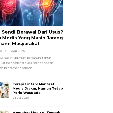
i Sendi Berawal Dari Usus?
a Medis Yang Masih Jarang
hami Masyarakat
om
6 Agu 2026
wi Nada*
SELAMA bertahun-tahun
kat Indonesia terbiasa menganggap
n pencernaan sebagai
…
Terapi Lintah: Manfaat
Medis Diakui, Namun Tetap
Perlu Waspada…
26 Jul 2026
Memahat Menu di Tengah