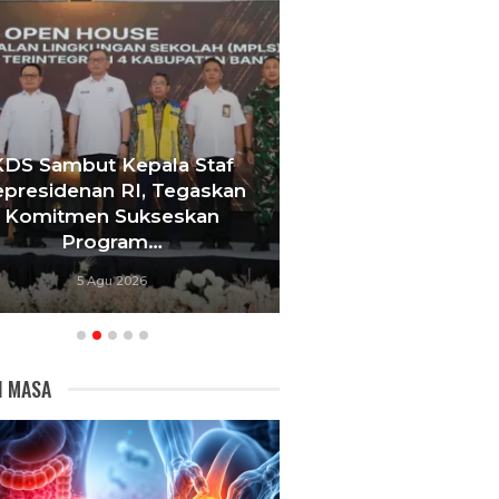
KDS Sambut Kepala Staf
Tebang 10 Pohon
presidenan RI, Tegaskan
Berujung Pe
Komitmen Sukseskan
Videotron,
Program…
Bandu
5 Agu 2026
5 Agu 20
I MASA