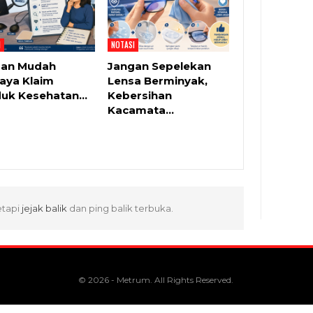
I
NOTASI
gan Mudah
Jangan Sepelekan
aya Klaim
Lensa Berminyak,
duk Kesehatan…
Kebersihan
Kacamata…
etapi
jejak balik
dan ping balik terbuka.
© 2026 - Metrum. All Rights Reserved.