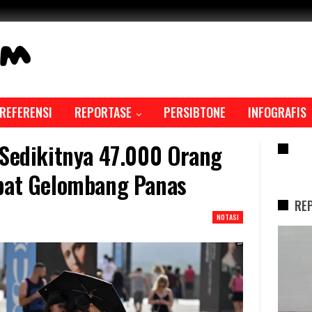
REFERENSI
REPORTASE
PERSIBTONE
INFOGRAFIS
 Sedikitnya 47.000 Orang
RE
ibat Gelombang Panas
RE
NOTASI
REPORTASE