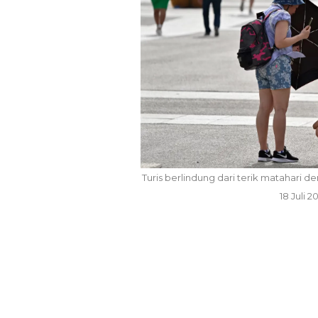
Temui Wamen Koperasi R
Bupati Bandung Perkua
Skema Pembiayaan Koper
Dan…
Turis berlindung dari terik matahari 
4 Agu 2026
18 Juli 