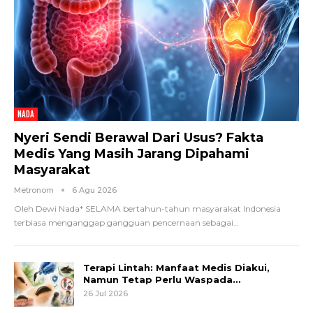
NADA
Nyeri Sendi Berawal Dari Usus? Fakta
Medis Yang Masih Jarang Dipahami
Masyarakat
Metronom
6 Agu 2026
Oleh Dewi Nada*
SELAMA bertahun-tahun masyarakat Indonesia
terbiasa menganggap gangguan pencernaan sebagai
…
Terapi Lintah: Manfaat Medis Diakui,
Namun Tetap Perlu Waspada…
26 Jul 2026