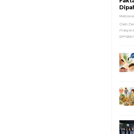
Fakt
Dipa
Metron
Oleh De
masyara
ganggua