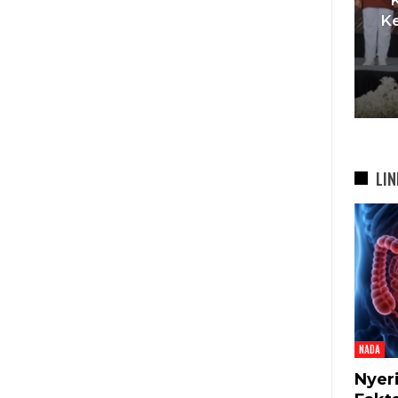
t
Pemkot Siapkan TPST
Ke
asi
Tegalega Untuk Produksi
Briket RDF Bernilai Tambah
6 Agu 2026
LIN
NADA
Nyer