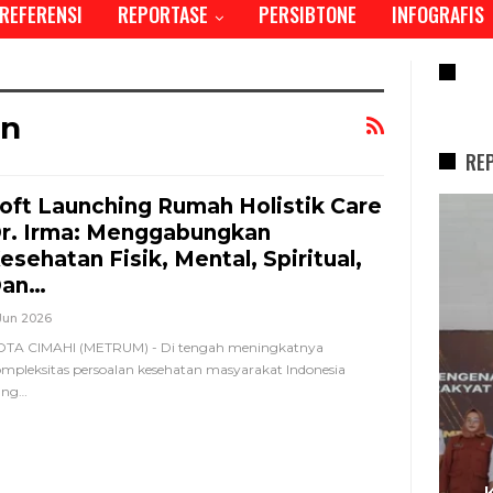
REFERENSI
REPORTASE
PERSIBTONE
INFOGRAFIS
RE
an
RE
oft Launching Rumah Holistik Care
REPORTASE
r. Irma: Menggabungkan
esehatan Fisik, Mental, Spiritual,
an…
Jun 2026
OTA CIMAHI (METRUM) - Di tengah meningkatnya
mpleksitas persoalan kesehatan masyarakat Indonesia
ang
…
I,