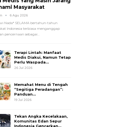
a Medis Yang Masih Jarang
hami Masyarakat
om
6 Agu 2026
wi Nada*
SELAMA bertahun-tahun
kat Indonesia terbiasa menganggap
n pencernaan sebagai
…
Terapi Lintah: Manfaat
Medis Diakui, Namun Tetap
Perlu Waspada…
26 Jul 2026
Memahat Menu di Tengah
“Segitiga Peradangan”:
Panduan…
19 Jul 2026
Tekan Angka Kecelakaan,
Komunitas Edan Sepur
Indonesia Gencarkan…