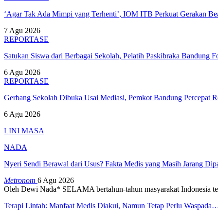
‘Agar Tak Ada Mimpi yang Terhenti’, IOM ITB Perkuat Gerakan B
7 Agu 2026
REPORTASE
Satukan Siswa dari Berbagai Sekolah, Pelatih Paskibraka Bandung
6 Agu 2026
REPORTASE
Gerbang Sekolah Dibuka Usai Mediasi, Pemkot Bandung Percepat
6 Agu 2026
LINI MASA
NADA
Nyeri Sendi Berawal dari Usus? Fakta Medis yang Masih Jarang Di
Metronom
6 Agu 2026
Oleh Dewi Nada*
SELAMA bertahun-tahun masyarakat Indonesia te
Terapi Lintah: Manfaat Medis Diakui, Namun Tetap Perlu Waspada