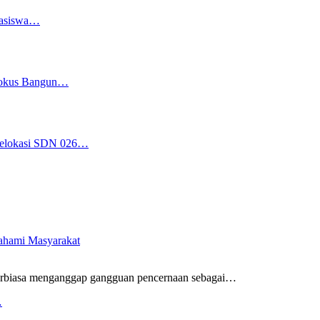
easiswa…
 Fokus Bangun…
 Relokasi SDN 026…
pahami Masyarakat
rbiasa menganggap gangguan pencernaan sebagai
…
…