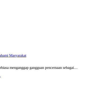
pahami Masyarakat
rbiasa menganggap gangguan pencernaan sebagai
…
…