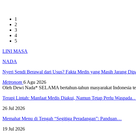
1
2
3
4
5
LINI MASA
NADA
Nyeri Sendi Berawal dari Usus? Fakta Medis yang Masih Jarang Di
Metronom
6 Agu 2026
Oleh Dewi Nada*
SELAMA bertahun-tahun masyarakat Indonesia te
Terapi Lintah: Manfaat Medis Diakui, Namun Tetap Perlu Waspada
26 Jul 2026
Memahat Menu di Tengah “Segitiga Peradangan”: Panduan…
19 Jul 2026