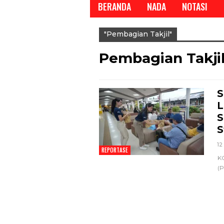
BERANDA
NADA
NOTASI
"pembagian Takjil"
Pembagian Takji
S
REPORTASE
L
S
S
12
REPORTASE
KO
(P