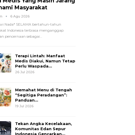
a Medis Yang Masih Jarang
hami Masyarakat
om
6 Agu 2026
wi Nada*
SELAMA bertahun-tahun
kat Indonesia terbiasa menganggap
n pencernaan sebagai
…
Terapi Lintah: Manfaat
Medis Diakui, Namun Tetap
Perlu Waspada…
26 Jul 2026
Memahat Menu di Tengah
“Segitiga Peradangan”:
Panduan…
19 Jul 2026
Tekan Angka Kecelakaan,
Komunitas Edan Sepur
Indonesia Gencarkan…