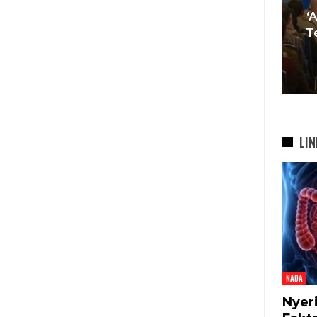
Muda Mulai Tinggalkan Pesta
‘
si
Mewah Dan Memilih Nikah
T
bah
Di…
7 Agu 2026
LIN
NADA
Nyer