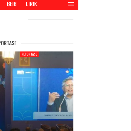
BEIB
LIRIK
CENT POSTS
PORTASE
REPORTASE
REPORTAS