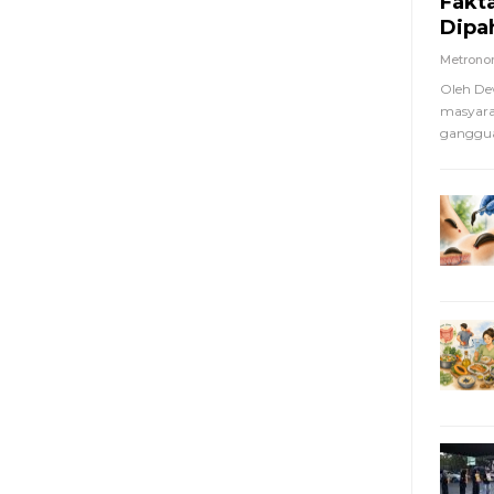
Fakt
Dipa
Metron
Oleh De
masyara
ganggua