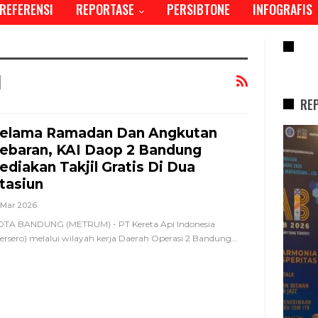
REFERENSI
REPORTASE
PERSIBTONE
INFOGRAFIS
RE
l
RE
elama Ramadan Dan Angkutan
REPORTASE
ebaran, KAI Daop 2 Bandung
ediakan Takjil Gratis Di Dua
tasiun
 Mar 2026
TA BANDUNG (METRUM) - PT Kereta Api Indonesia
ersero) melalui wilayah kerja Daerah Operasi 2 Bandung
…
Tren Bergeser, Generasi