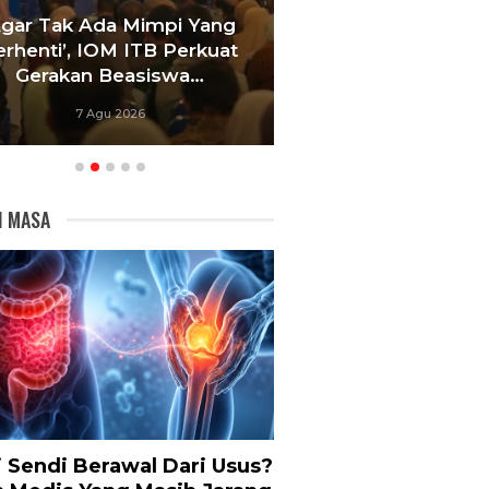
Agar Tak Ada Mimpi Yang
Satukan Siswa D
erhenti’, IOM ITB Perkuat
Sekolah, Pelati
Gerakan Beasiswa…
Bandung Foku
7 Agu 2026
6 Agu 20
I MASA
i Sendi Berawal Dari Usus?