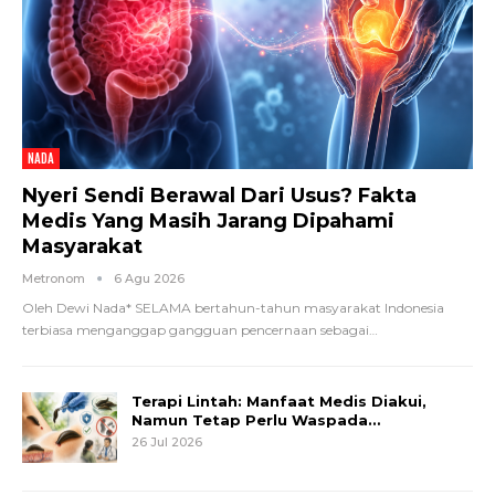
NADA
Nyeri Sendi Berawal Dari Usus? Fakta
Medis Yang Masih Jarang Dipahami
Masyarakat
Metronom
6 Agu 2026
Oleh Dewi Nada*
SELAMA bertahun-tahun masyarakat Indonesia
terbiasa menganggap gangguan pencernaan sebagai
…
Terapi Lintah: Manfaat Medis Diakui,
Namun Tetap Perlu Waspada…
26 Jul 2026