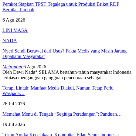
Pemkot Siapkan TPST Tegalega untuk Produksi Briket RDF
Bernilai Tambah
6 Agu 2026
LINI MASA
NADA
Nyeri Sendi Berawal dari Usus? Fakta Medis yang Masih Jarang
Dipahami Masyarakat
Metronom
6 Agu 2026
Oleh Dewi Nada*
SELAMA bertahun-tahun masyarakat Indonesia
terbiasa menganggap gangguan pencernaan sebagai
…
Terapi Lintah: Manfaat Medis Diakui, Namun Tetap Perlu
Waspada…
26 Jul 2026
Memahat Menu di Tengah “Segitiga Peradangan”: Panduan…
19 Jul 2026
Tekan Angka Kecelakaan, Komunitas Edan Sepur Indonesia