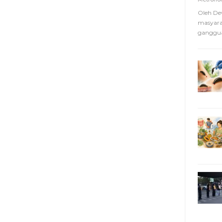
Oleh De
masyara
ganggua