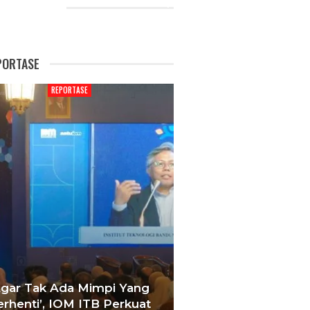
CENT POSTS
PORTASE
REPORTASE
REPORTAS
Agar Tak Ada Mimpi Yang
Satukan Siswa D
erhenti’, IOM ITB Perkuat
Sekolah, Pelati