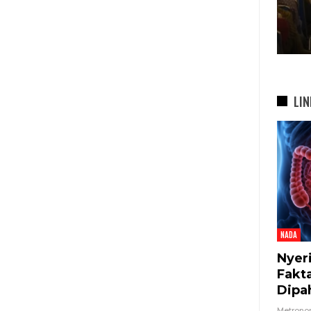
bah
Di…
7 Agu 2026
LIN
NADA
Nyer
Fakt
Dipa
Metron