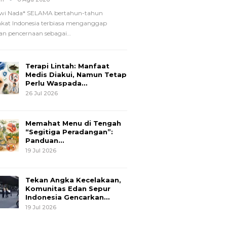
wi Nada*
SELAMA bertahun-tahun
kat Indonesia terbiasa menganggap
n pencernaan sebagai
…
Terapi Lintah: Manfaat
Medis Diakui, Namun Tetap
Perlu Waspada…
26 Jul 2026
Memahat Menu di Tengah
“Segitiga Peradangan”:
Panduan…
19 Jul 2026
Tekan Angka Kecelakaan,
Komunitas Edan Sepur
Indonesia Gencarkan…
19 Jul 2026