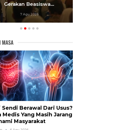
Gerakan Beasiswa…
Bandung Foku
7 Agu 2026
6 Agu 20
I MASA
i Sendi Berawal Dari Usus?
a Medis Yang Masih Jarang
hami Masyarakat
om
6 Agu 2026