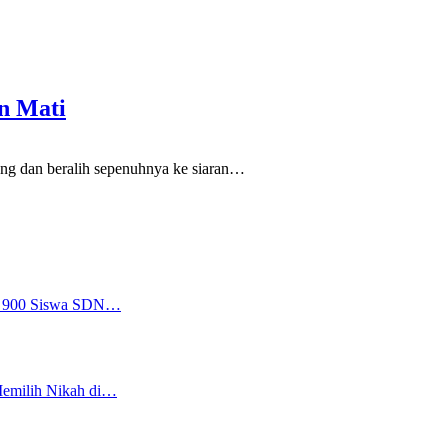
an Mati
ng dan beralih sepenuhnya ke siaran
…
a, 900 Siswa SDN…
Memilih Nikah di…