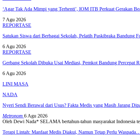
‘Agar Tak Ada Mimpi yang Terhenti’, IOM ITB Perkuat Gerakan B
7 Agu 2026
REPORTASE
Satukan Siswa dari Berbagai Sekolah, Pelatih Paskibraka Bandung
6 Agu 2026
REPORTASE
Gerbang Sekolah Dibuka Usai Mediasi, Pemkot Bandung Percepat
6 Agu 2026
LINI MASA
NADA
Nyeri Sendi Berawal dari Usus? Fakta Medis yang Masih Jarang Di
Metronom
6 Agu 2026
Oleh Dewi Nada*
SELAMA bertahun-tahun masyarakat Indonesia te
Terapi Lintah: Manfaat Medis Diakui, Namun Tetap Perlu Waspada