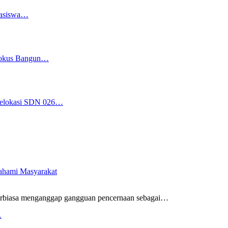
easiswa…
 Fokus Bangun…
 Relokasi SDN 026…
pahami Masyarakat
rbiasa menganggap gangguan pencernaan sebagai
…
…