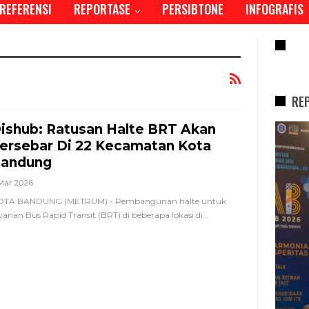
REFERENSI
REPORTASE
PERSIBTONE
INFOGRAFIS
RE
RE
ishub: Ratusan Halte BRT Akan
REPORTASE
ersebar Di 22 Kecamatan Kota
andung
Mar 2026
OTA BANDUNG (METRUM) - Pembangunan halte untuk
yanan Bus Rapid Transit (BRT) di beberapa lokasi di
…
Tren Bergeser, Generasi