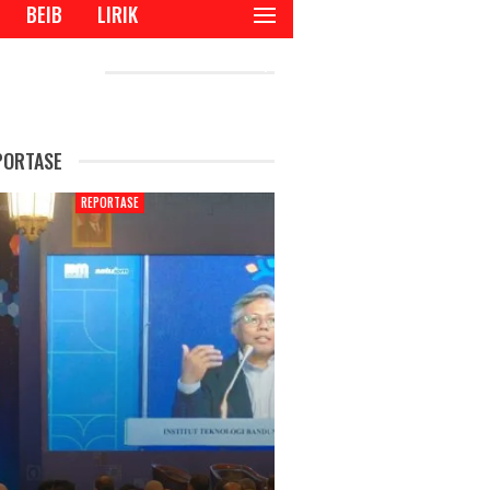
BEIB
LIRIK
CENT POSTS
PORTASE
REPORTASE
REPORTAS