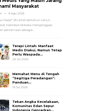
a Medis Yang Masih Jarang
hami Masyarakat
om
6 Agu 2026
wi Nada*
SELAMA bertahun-tahun
kat Indonesia terbiasa menganggap
n pencernaan sebagai
…
Terapi Lintah: Manfaat
Medis Diakui, Namun Tetap
Perlu Waspada…
26 Jul 2026
Memahat Menu di Tengah
“Segitiga Peradangan”:
Panduan…
19 Jul 2026
Tekan Angka Kecelakaan,
Komunitas Edan Sepur
Indonesia Gencarkan…