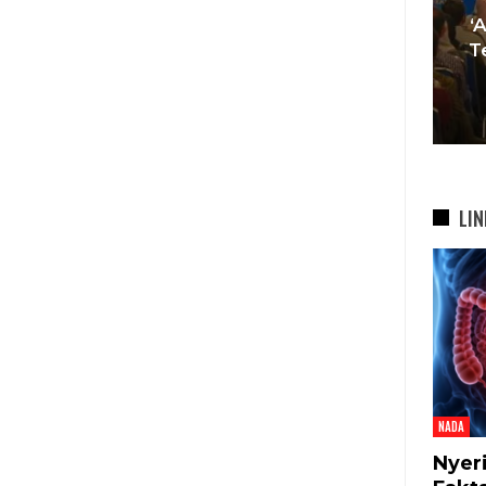
Muda Mulai Tinggalkan Pesta
‘
si
Mewah Dan Memilih Nikah
T
bah
Di…
7 Agu 2026
LIN
NADA
Nyer