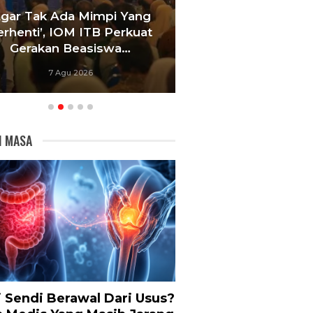
Agar Tak Ada Mimpi Yang
Satukan Siswa D
erhenti’, IOM ITB Perkuat
Sekolah, Pelati
Gerakan Beasiswa…
Bandung Foku
7 Agu 2026
6 Agu 20
I MASA
i Sendi Berawal Dari Usus?