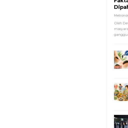
Fakt
Dipa
Metron
Oleh De
masyara
ganggua