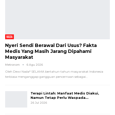
NADA
Nyeri Sendi Berawal Dari Usus? Fakta
Medis Yang Masih Jarang Dipahami
Masyarakat
Metronom
6 Agu 2026
Oleh Dewi Nada*
SELAMA bertahun-tahun masyarakat Indonesia
terbiasa menganggap gangguan pencernaan sebagai
…
Terapi Lintah: Manfaat Medis Diakui,
Namun Tetap Perlu Waspada…
26 Jul 2026