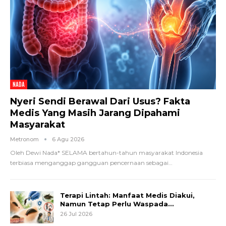
NADA
Nyeri Sendi Berawal Dari Usus? Fakta
Medis Yang Masih Jarang Dipahami
Masyarakat
Metronom
6 Agu 2026
Oleh Dewi Nada*
SELAMA bertahun-tahun masyarakat Indonesia
terbiasa menganggap gangguan pencernaan sebagai
…
Terapi Lintah: Manfaat Medis Diakui,
Namun Tetap Perlu Waspada…
26 Jul 2026