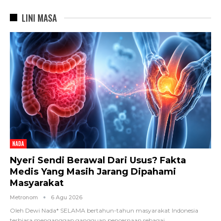
LINI MASA
NADA
Nyeri Sendi Berawal Dari Usus? Fakta
Medis Yang Masih Jarang Dipahami
Masyarakat
Metronom
6 Agu 2026
Oleh Dewi Nada*
SELAMA bertahun-tahun masyarakat Indonesia
terbiasa menganggap gangguan pencernaan sebagai
…