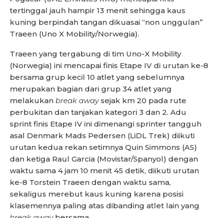
tertinggal jauh hampir 13 menit sehingga kaus
kuning berpindah tangan dikuasai “non unggulan”
Traeen (Uno X Mobility/Norwegia).
Traeen yang tergabung di tim Uno-X Mobility
(Norwegia) ini mencapai finis Etape IV di urutan ke-8
bersama grup kecil 10 atlet yang sebelumnya
merupakan bagian dari grup 34 atlet yang
melakukan
break away
sejak km 20 pada rute
perbukitan dan tanjakan kategori 3 dan 2. Adu
sprint finis Etape IV ini dimenangi sprinter tangguh
asal Denmark Mads Pedersen (LiDL Trek) diikuti
urutan kedua rekan setimnya Quin Simmons (AS)
dan ketiga Raul Garcia (Movistar/Spanyol) dengan
waktu sama 4 jam 10 menit 45 detik, diikuti urutan
ke-8 Torstein Traeen dengan waktu sama,
sekaligus merebut kaus kuning karena posisi
klasemennya paling atas dibanding atlet lain yang
break away
bersama.