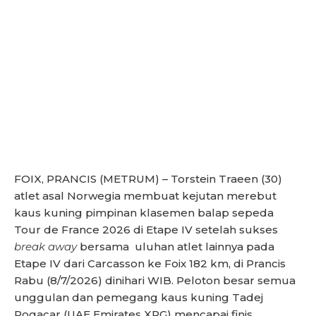
FOIX, PRANCIS (METRUM) – Torstein Traeen (30)
atlet asal Norwegia membuat kejutan merebut
kaus kuning pimpinan klasemen balap sepeda
Tour de France 2026 di Etape IV setelah sukses
break away
bersama uluhan atlet lainnya pada
Etape IV dari Carcasson ke Foix 182 km, di Prancis
Rabu (8/7/2026) dinihari WIB. Peloton besar semua
unggulan dan pemegang kaus kuning Tadej
Pogacar (UAE Emirates XRG) mencapai finis